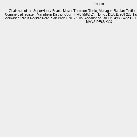
Imprint
Chairman of the Supervisory Board: Mayor Thorsten Riehle, Manager: Bastian Fiedl
Commercial register: Mannheim District Court, HRB 5582 VAT ID no.: DE 811 968 225 Tax
Sparkasse Rhein Neckar Nord, Sort code 670 505 05, Account no. 30 179 498 IBAN: DE
MANS DE66 XXX