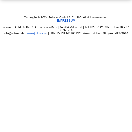
Copyright © 2024 Jeikner GmbH & Co. KG, All rights reserved.
IMPRESSUM
Jeikner GmbH & Co. KG | Lindestraße 2 | 57234 Wilnsdorf | Tel. 02737 21395-0 | Fax 02737
21395-10
info@jeikner.de |
www.jeikner.de
| USt. ID: DE241161137 | Amtsgerichtes Siegen: HRA 7902