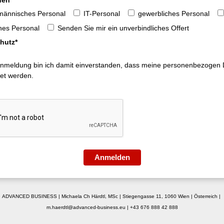
hen *
männisches Personal
IT-Personal
gewerbliches Personal
hes Personal
Senden Sie mir ein unverbindliches Offert
hutz*
Anmeldung bin ich damit einverstanden, dass meine personenbezogen
tet werden.
Anmelden
ADVANCED BUSINESS | Michaela Ch Härdtl, MSc | Stiegengasse 11, 1060 Wien | Österreich |
m.haerdtl@advanced-business.eu |
+43 676 888 42 888