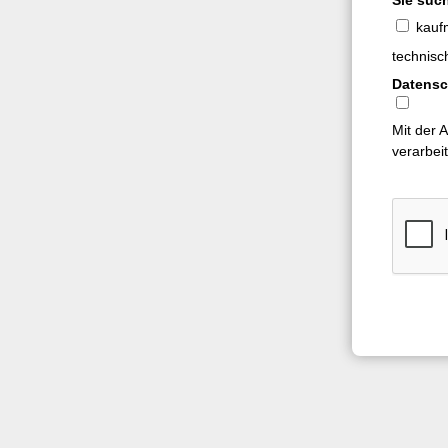
Sie suc
kauf
technisc
Datensc
Mit der 
verarbei