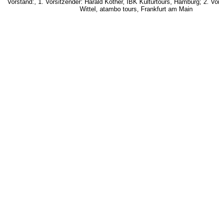
Vorstand:, 1. Vorsitzender: Harald Kother, IBK Kulturtours, Hamburg; 2. Vo
Wittel, atambo tours, Frankfurt am Main