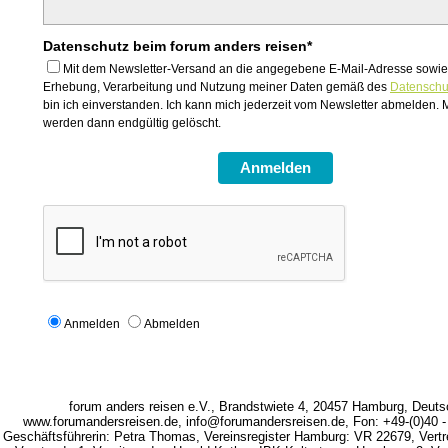
Datenschutz beim forum anders reisen*
Mit dem Newsletter-Versand an die angegebene E-Mail-Adresse sowi
Erhebung, Verarbeitung und Nutzung meiner Daten gemäß des
Datenschu
bin ich einverstanden. Ich kann mich jederzeit vom Newsletter abmelden.
werden dann endgültig gelöscht.
Anmelden
Anmelden
Abmelden
forum anders reisen e.V., Brandstwiete 4, 20457 Hamburg, Deuts
www.forumandersreisen.de, info@forumandersreisen.de, Fon: +49-(0)40 - 
Geschäftsführerin: Petra Thomas, Vereinsregister Hamburg: VR 22679, Vertr