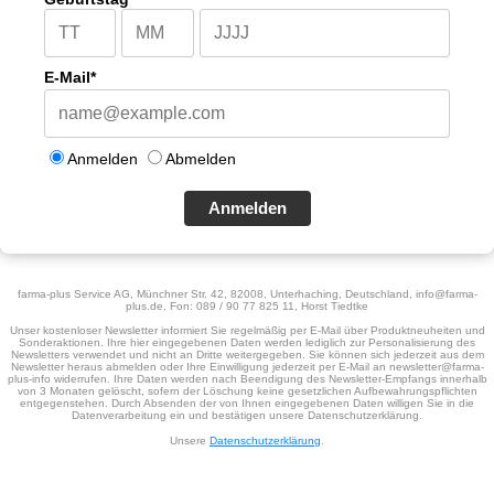
E-Mail*
Anmelden
Abmelden
Anmelden
farma-plus Service AG, Münchner Str. 42, 82008, Unterhaching, Deutschland, info@farma-
plus.de, Fon: 089 / 90 77 825 11, Horst Tiedtke
Unser kostenloser Newsletter informiert Sie regelmäßig per E-Mail über Produktneuheiten und
Sonderaktionen. Ihre hier eingegebenen Daten werden lediglich zur Personalisierung des
Newsletters verwendet und nicht an Dritte weitergegeben. Sie können sich jederzeit aus dem
Newsletter heraus abmelden oder Ihre Einwilligung jederzeit per E-Mail an newsletter@farma-
plus-info widerrufen. Ihre Daten werden nach Beendigung des Newsletter-Empfangs innerhalb
von 3 Monaten gelöscht, sofern der Löschung keine gesetzlichen Aufbewahrungspflichten
entgegenstehen. Durch Absenden der von Ihnen eingegebenen Daten willigen Sie in die
Datenverarbeitung ein und bestätigen unsere Datenschutzerklärung.
Unsere
Datenschutzerklärung
.