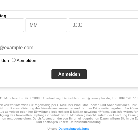
tag
lden
Abmelden
Anmelden
AG, Münchner Str. 42, 82008, Unterhaching, Deutschland, info@farma-plus.de, Fon: 089 / 90 77 8
Newsletter informiert Sie regelmäßig per E-Mail über Produktneuheiten und Sonderaktionen. Ihr
ich zur Personalisierung des Newsletters verwendet und nicht an Dritte weitergegeben. Sie könne
us abmelden oder Ihre Einwilligung jederzeit per E-Mail an newsletter@farma-plus.info widerrufe
igung des Newsletter-Empfangs innerhalb von 3 Monaten gelöscht, sofern der Löschung keine g
hten entgegenstehen. Durch Absenden der von Ihnen eingegebenen Daten willigen Sie in die Da
und bestätigen unsere Datenschutzerklärung.
Unsere
Datenschutzerklärung
.