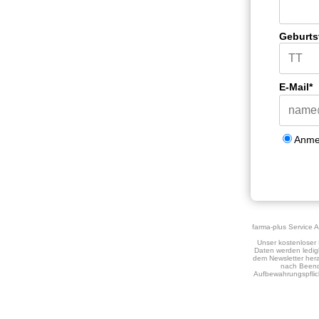
Geburts
E-Mail*
Anme
farma-plus Service 
Unser kostenloser 
Daten werden ledigl
dem Newsletter hera
nach Beend
Aufbewahrungspflic