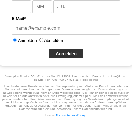
E-Mail*
Anmelden
Abmelden
Anmelden
farma-plus Service AG, Münchner Str. 42, 82008, Unterhaching, Deutschland, info@farma-
plus.de, Fon: 089 / 90 77 825 11, Horst Tiedtke
Unser kostenloser Newsletter informiert Sie regelmäßig per E-Mail über Produktneuheiten und
Sonderaktionen. Ihre hier eingegebenen Daten werden lediglich zur Personalisierung des
Newsletters verwendet und nicht an Dritte weitergegeben. Sie können sich jederzeit aus dem
Newsletter heraus abmelden oder Ihre Einwilligung jederzeit per E-Mail an newsletter@farma-
plus.info widerrufen. Ihre Daten werden nach Beendigung des Newsletter-Empfangs innerhalb
von 3 Monaten gelöscht, sofern der Löschung keine gesetzlichen Aufbewahrungspflichten
entgegenstehen. Durch Absenden der von Ihnen eingegebenen Daten willigen Sie in die
Datenverarbeitung ein und bestätigen unsere Datenschutzerklärung.
Unsere
Datenschutzerklärung
.