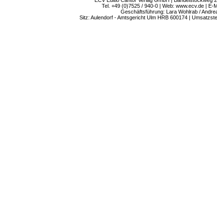
ECV Editio Cantor Verlag GmbH | Bändelstockweg 2
Tel. +49 (0)7525 / 940-0 | Web: www.ecv.de | E-M
Geschäftsführung: Lara Wohlrab / Andre
Sitz: Aulendorf - Amtsgericht Ulm HRB 600174 | Umsatzs